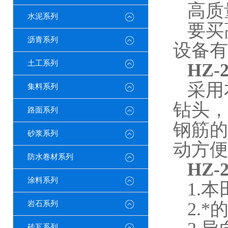
高质
水泥系列
要买
沥青系列
设备有
土工系列
HZ-2
采用
集料系列
钻头，
路面系列
钢筋的
砂浆系列
动方便
防水卷材系列
HZ-2
涂料系列
1.
本
2.
*
岩石系列
砖瓦系列