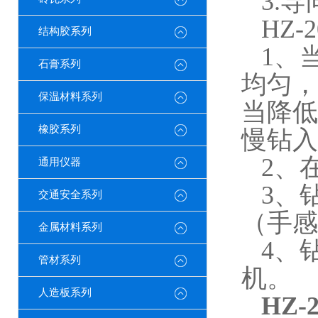
3.
导
HZ-2
结构胶系列
1
、
石膏系列
均匀，
保温材料系列
当降低
橡胶系列
慢钻入
2
、
通用仪器
3
、
交通安全系列
（手感
金属材料系列
4
、
管材系列
机。
人造板系列
HZ-2