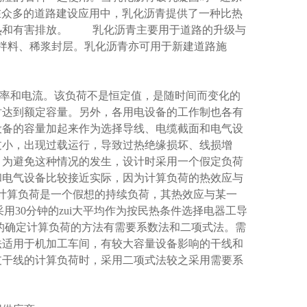
多的道路建设应用中，乳化沥青提供了一种比热
热和有害排放。
乳化沥青主要用于道路的升级与
拌料、稀浆封层。乳化沥青亦可用于新建道路施
率和电流。该负荷不是恒定值，是随时间而变化的
时达到额定容量。另外，各用电设备的工作制也各有
设备的容量加起来作为选择导线、电缆截面和电气设
过小，出现过载运行，导致过热绝缘损坏、线损增
。为避免这种情况的发生，设计时采用一个假定负荷
和电气设备比较接近实际，因为计算负荷的热效应与
计算负荷是一个假想的持续负荷，其热效应与某一
采用
30
分钟的zui大平均作为按民热条件选择电器工导
确定计算负荷的方法有需要系数法和二项式法。需
法适用于机加工车间，有较大容量设备影响的干线和
支干线的计算负荷时，采用二项式法较之采用需要系