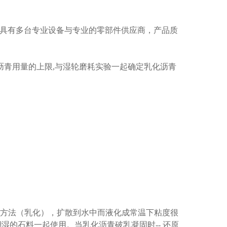
具有多台专业设备与专业的零部件供应商，产品质
沥青用量的上限
,
与湿轮磨耗实验一起确定乳化沥青
的方法（乳化），扩散到水中而液化成常温下粘度很
潮湿的石料一起使用。当乳化沥青破乳凝固时
--
还原