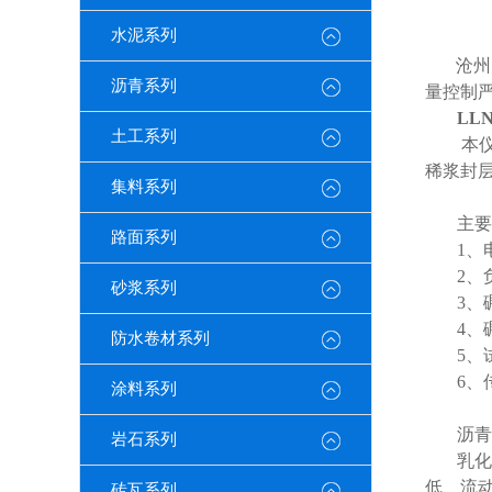
水泥系列
沧州
沥青系列
量控制
LLN
土工系列
本
稀浆封
集料系列
主要
路面系列
1
、
2
、
砂浆系列
3
、
4
、
防水卷材系列
5
、
6
、
涂料系列
沥青
岩石系列
乳化
低、流
砖瓦系列