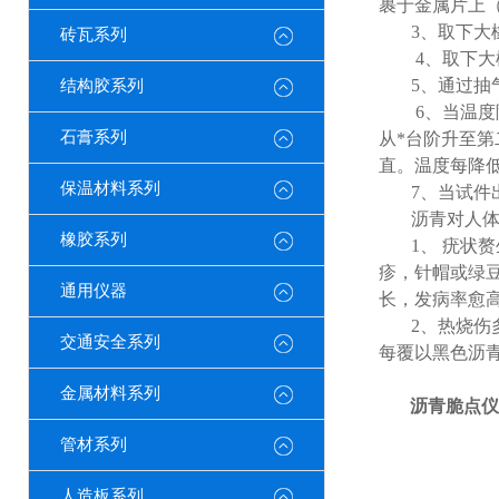
裹于金属片上
3
、取下大
砖瓦系列
4
、取下大
5
、通过抽
结构胶系列
6
、当温度
石膏系列
从*台阶升至
直。温度每降
保温材料系列
7
、当试件
沥青对人
橡胶系列
1
、
疣状赘
疹，针帽或绿
通用仪器
长，发病率愈
2
、热烧伤
交通安全系列
每覆以黑色沥
金属材料系列
沥青脆点仪
管材系列
人造板系列