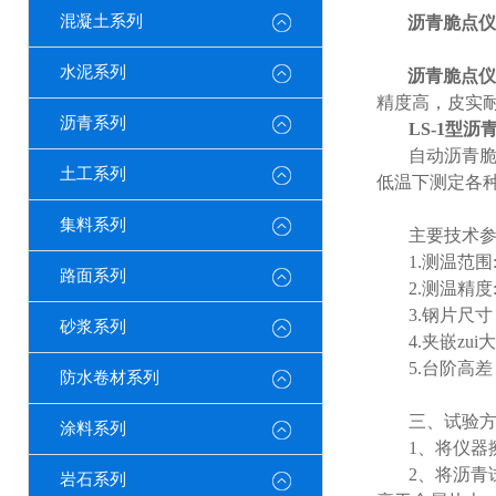
混凝土系列
沥青脆点仪
水泥系列
沥青脆点仪
精度高，皮实
沥青系列
LS-1
型沥
自动沥青
土工系列
低温下测定各
集料系列
主要技术
1.
测温范围
路面系列
2.
测温精度
3.
钢片尺寸
砂浆系列
4.
夹嵌zui
5.
台阶高差
防水卷材系列
三、试验
涂料系列
1
、将仪器
2
、将沥青
岩石系列